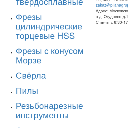
твёрдосплавные
zakaz@pilanagru
Адрес: Московск
Фрезы
н д. Огуднево д.
С пн-пт с 8:30-1
цилиндрические
торцевые HSS
Фрезы с конусом
Морзе
Свёрла
Пилы
Резьбонарезные
инструменты