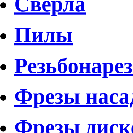
Свёрла
Пилы
Резьбонаре
Фрезы наса
Фрезы диск