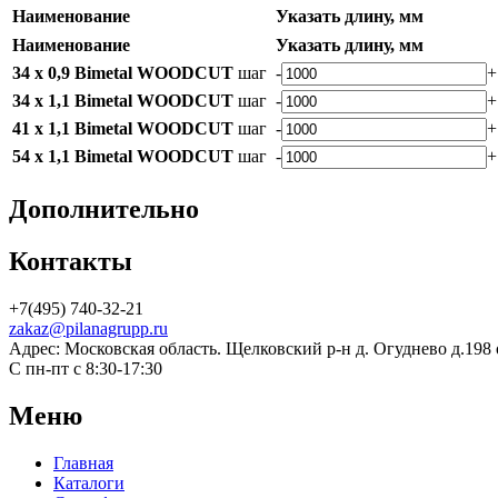
Наименование
Указать длину, мм
Наименование
Указать длину, мм
34 x 0,9 Bimetal WOODCUT
шаг
-
+
34 x 1,1 Bimetal WOODCUT
шаг
-
+
41 x 1,1 Bimetal WOODCUT
шаг
-
+
54 x 1,1 Bimetal WOODCUT
шаг
-
+
Дополнительно
Контакты
+7(495) 740-32-21
zakaz@pilanagrupp.ru
Адрес: Московская область. Щелковский р-н д. Огуднево д.198
С пн-пт с 8:30-17:30
Меню
Главная
Каталоги