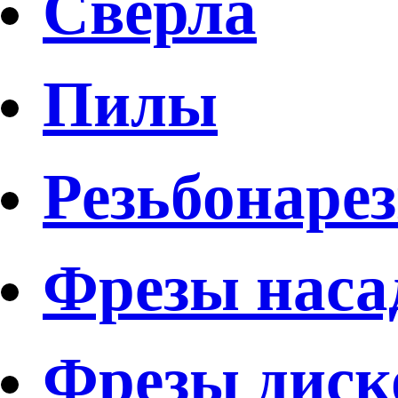
Свёрла
Пилы
Резьбонаре
Фрезы наса
Фрезы диск