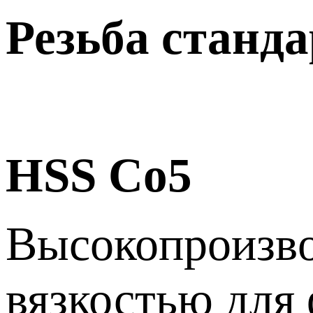
Резьба станд
HSS Co5
Высокопроизво
вязкостью для 