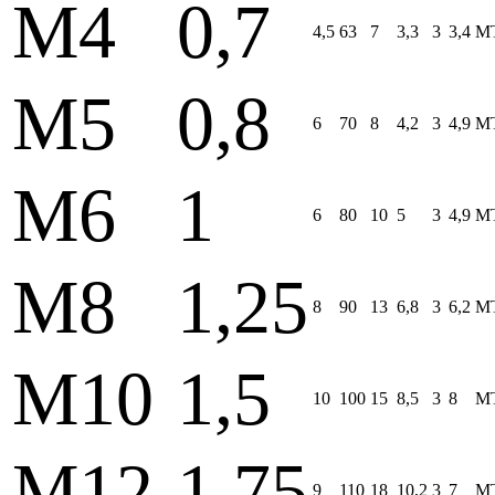
M4
0,7
4,5
63
7
3,3
3
3,4
MT
M5
0,8
6
70
8
4,2
3
4,9
MT
M6
1
6
80
10
5
3
4,9
MT
M8
1,25
8
90
13
6,8
3
6,2
MT
M10
1,5
10
100
15
8,5
3
8
MT
M12
1,75
9
110
18
10,2
3
7
MT