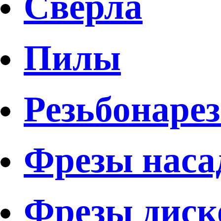
Свёрла
Пилы
Резьбонаре
Фрезы наса
Фрезы диск